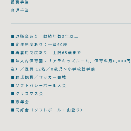
役職手当
育児手当
■退職金あり：勤続年数3年以上
■定年制度あり：一律60歳
■再雇用制度あり：上限65歳まで
■法人内保育園：「アラキッズルーム」保育料月8,000
込）／定員 12名／0歳児～小学校就学前
■野球観戦／サッカー観戦
■ソフトバレーボール大会
■クリスマス会
■忘年会
■同好会（ソフトボール・山登り）