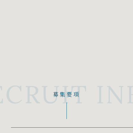
ECRUIT IN
募
集
要
項