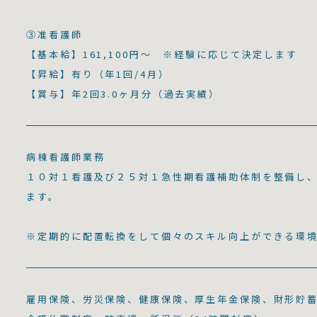
③准看護師
【基本給】161,100円～ ※経験に応じて決定します
【昇給】有り（年1回/4月）
【賞与】年2回3.0ヶ月分（過去実績）
病棟看護師業
１０対１看護及び２５対１急性期看護補助体制を整備し
ます。
※定期的に配置転換をして個々のスキル向上ができる環
雇用保険、労災保険、健康保険、厚生年金保険、財形貯